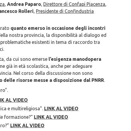
nza
,
Andrea Paparo
,
Direttore di Confapi Piacenza
,
ancesco Rolleri
,
Presidente di Confindustria
trato
quanto emerso in occasione degli incontri
della nostra provincia, la disponibilità al dialogo ed
e problematiche esistenti in tema di raccordo tra
ci.
rata, da cui sono emerse
l’esigenza manodopera
ne già in età scolastica, anche per adeguare
ovincia. Nel corso della discussione non sono
zo delle risorse messe a disposizione dal PNRR
.
ro".
NK AL VIDEO
ca e multireligiosa”.
LINK AL VIDEO
ale formazione?"
LINK AL VIDEO
oro?”
LINK AL VIDEO