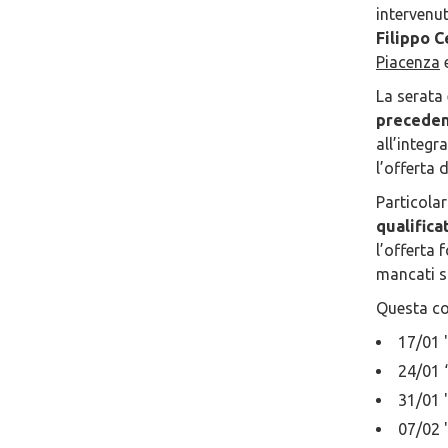
intervenu
Filippo C
Piacenza
La serata
preceden
all’integr
l’offerta 
Particolar
qualifica
l’offerta 
mancati sp
Questa con
17/01 
24/01 
31/01 
07/02 