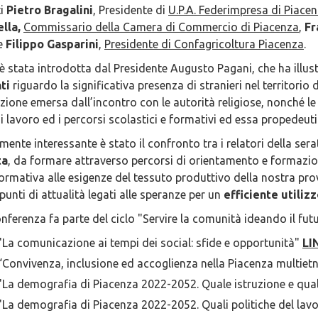
ti
Pietro Bragalini
, Presidente di
U.P.A. Federimpresa di Piace
ella,
Commissario della Camera di Commercio di Piacenza
,
Fr
e
Filippo Gasparini
,
Presidente di Confagricoltura Piacenza
.
 è stata introdotta dal Presidente Augusto Pagani, che ha illus
ti
riguardo la significativa presenza di stranieri nel territorio 
azione emersa dall’incontro con le autorità religiose, nonché l
di lavoro ed i percorsi scolastici e formativi ed essa propedeuti
mente interessante è stato il confronto tra i relatori della se
ta
, da formare attraverso percorsi di orientamento e formazio
formativa alle esigenze del tessuto produttivo della nostra pr
unti di attualità legati alle speranze per un
efficiente utiliz
ferenza fa parte del ciclo "Servire la comunità ideando il futu
"La comunicazione ai tempi dei social: sfide e opportunità"
LI
“Convivenza, inclusione ed accoglienza nella Piacenza multietni
"La demografia di Piacenza 2022-2052. Quale istruzione e qu
"La demografia di Piacenza 2022-2052. Quali politiche del lav