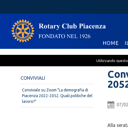
HOME
I
Utilizzando questo 
Conv
CONVIVIALI
2052
Conviviale su Zoom "La demografia di
Piacenza 2022-2052. Quali politiche del
lavoro?"
07/0
Alla serat