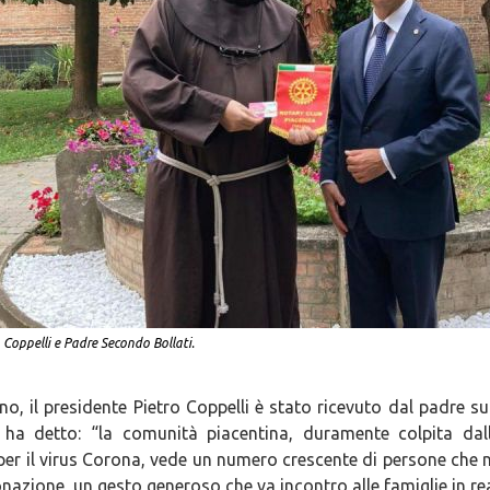
 Coppelli e Padre Secondo Bollati.
o, il presidente Pietro Coppelli è stato ricevuto dal padre su
 ha detto: “la comunità piacentina, duramente colpita dal
per il virus Corona, vede un numero crescente di persone che n
azione, un gesto generoso che va incontro alle famiglie in real