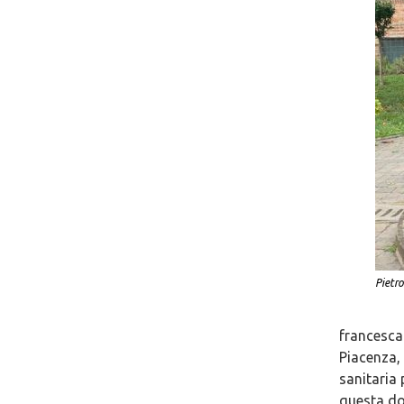
Pietro
francescan
Piacenza,
sanitaria 
questa don