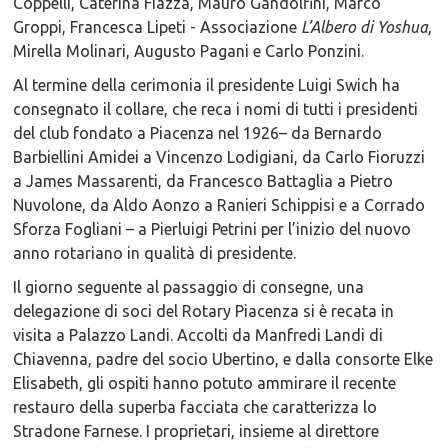
Coppelli, Caterina Fiazza, Mauro Gandolfini, Marco
Groppi, Francesca Lipeti - Associazione
L’Albero di Yoshua
,
Mirella Molinari, Augusto Pagani e Carlo Ponzini.
Al termine della cerimonia il presidente Luigi Swich ha
consegnato il collare, che reca i nomi di tutti i presidenti
del club fondato a Piacenza nel 1926– da Bernardo
Barbiellini Amidei a Vincenzo Lodigiani, da Carlo Fioruzzi
a James Massarenti, da Francesco Battaglia a Pietro
Nuvolone, da Aldo Aonzo a Ranieri Schippisi e a Corrado
Sforza Fogliani – a Pierluigi Petrini per l’inizio del nuovo
anno rotariano in qualità di presidente.
Il giorno seguente al passaggio di consegne, una
delegazione di soci del Rotary Piacenza si è recata in
visita a Palazzo Landi. Accolti da Manfredi Landi di
Chiavenna, padre del socio Ubertino, e dalla consorte Elke
Elisabeth, gli ospiti hanno potuto ammirare il recente
restauro della superba facciata che caratterizza lo
Stradone Farnese. I proprietari, insieme al direttore