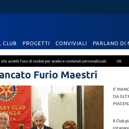
L CLUB
PROGETTI
CONVIVIALI
PARLANO DI 
sito accetti l’uso di cookie per analisi e contenuti personalizzati.
OK
ancato Furio Maestri
E' MAN
DA OLT
PIACEN
Il Club 
rotarian