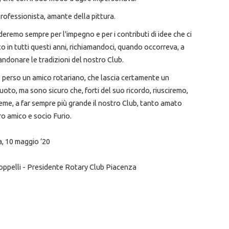
rofessionista, amante della pittura.
deremo sempre per l'impegno e per i contributi di idee che ci
o in tutti questi anni, richiamandoci, quando occorreva, a
ndonare le tradizioni del nostro Club.
perso un amico rotariano, che lascia certamente un
uoto, ma sono sicuro che, forti del suo ricordo, riusciremo,
sieme, a far sempre più grande il nostro Club, tanto amato
ro amico e socio Furio.
, 10 maggio ’20
oppelli - Presidente Rotary Club Piacenza