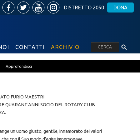
DISTRETTO 2050
DONA
NOI
CONTATTI
ARCHIVIO
Approfondisci
CATO FURIO MAESTRI
RE QUARANT'ANNI SOCIO DEL ROTARY CLUB
ZA.
piange un uomo giusto, gentile, innamorato dei valori
i, che con il Suo modo d'agire impersonava.