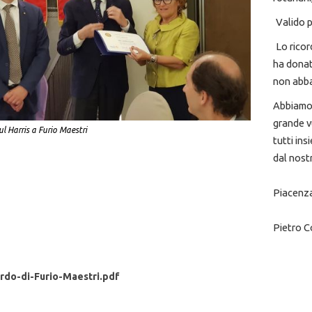
Valido p
Lo ricor
ha donat
non abba
Abbiamo 
grande v
 Harris a Furio Maestri
tutti in
dal nost
Piacenza
Pietro C
rdo-di-Furio-Maestri.pdf