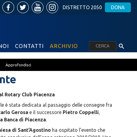
DISTRETTO 2050
DONA
NOI
CONTATTI
ARCHIVIO
Approfondisci
ente
al Rotary Club Piacenza
ale è stata dedicata al passaggio delle consegne fra
carlo Gerosa
e il successore
Pietro Coppelli
,
a Banca di Piacenza
.
iesa di Sant’Agostino
ha ospitato l’evento che