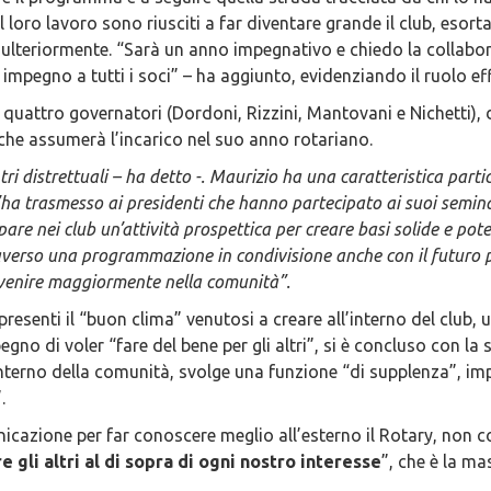
il loro lavoro sono riusciti a far diventare grande il club, eso
e ulteriormente. “Sarà un anno impegnativo e chiedo la collaboraz
impegno a tutti i soci” – ha aggiunto, evidenziando il ruolo effi
 quattro governatori (Dordoni, Rizzini, Mantovani e Nichetti), d
che assumerà l’incarico nel suo anno rotariano.
i distrettuali – ha detto -. Maurizio ha una caratteristica parti
l’ha trasmesso ai presidenti che hanno partecipato ai suoi semina
re nei club un’attività prospettica per creare basi solide e poter
erso una programmazione in condivisione anche con il futuro pr
rvenire maggiormente nella comunità”.
presenti il “buon clima” venutosi a creare all’interno del club, 
o di voler “fare del bene per gli altri”, si è concluso con la 
’interno della comunità, svolge una funzione “di supplenza”, 
.
nicazione per far conoscere meglio all’esterno il Rotary, non
e gli altri al di sopra di ogni nostro interesse
”, che è la ma