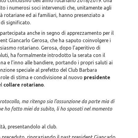
to conclusivo dell’anno rotariano 2018/2019. Una
to i numerosi soci intervenuti che, unitamente agli
tà rotariane ed ai familiari, hanno presenziato a
i significato.
partecipata anche in segno di apprezzamento per il
dent Giancarlo Gerosa, che ha saputo coinvolgere i
siasmo rotariano. Gerosa, dopo l’aperitivo di
luti, ha formalmente introdotto la serata con il
 e l’inno alle bandiere, portando i propri saluti ai
nzione speciale al prefetto del Club Barbara
arole di stima e condivisione al nuovo
presidente
el
collare rotariano
.
protocollo, ma ritengo sia l’assunzione da parte mia di
che ho fatto miei da subito, li ho sposati nel momento
ltà, presentandolo al club.
 preceduto, ringraziando il past president Giancarlo