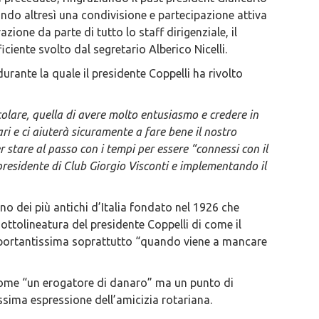
rtando altresì una condivisione e partecipazione attiva
ione da parte di tutto lo staff dirigenziale, il
ciente svolto dal segretario Alberico Nicelli.
urante la quale il presidente Coppelli ha rivolto
colare, quella di avere molto entusiasmo e credere in
ri e ci aiuterà sicuramente a fare bene il nostro
 stare al passo con i tempi per essere “connessi con il
esidente di Club Giorgio Visconti e implementando il
uno dei più antichi d’Italia fondato nel 1926 che
sottolineatura del presidente Coppelli di come il
importantissima soprattutto “quando viene a mancare
 come “un erogatore di danaro” ma un punto di
ssima espressione dell’amicizia rotariana.