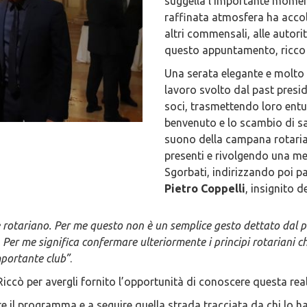
suggella l’importante momen
raffinata atmosfera ha accol
altri commensali, alle autori
questo appuntamento, ricco d
Una serata elegante e molto 
lavoro svolto dal past presi
soci, trasmettendo loro entu
benvenuto e lo scambio di sa
suono della campana rotariana
presenti e rivolgendo una me
Sgorbati, indirizzando poi p
Pietro Coppelli
, insignito d
are rotariano. Per me questo non è un semplice gesto dettato dal 
. Per me significa confermare ulteriormente i principi rotariani 
mportante club”
.
 Riccò per avergli fornito l’opportunità di conoscere questa rea
 il programma e a seguire quella strada tracciata da chi lo ha