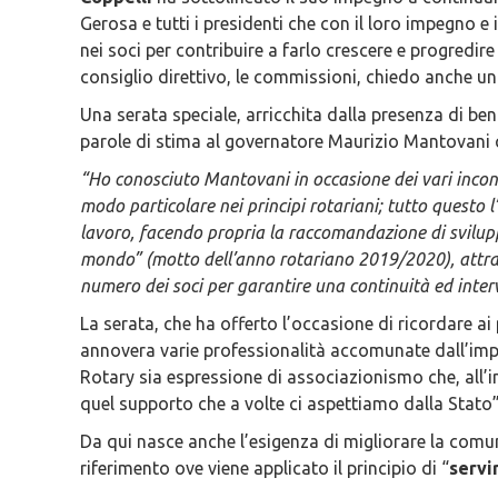
Gerosa e tutti i presidenti che con il loro impegno e 
nei soci per contribuire a farlo crescere e progredir
consiglio direttivo, le commissioni, chiedo anche un 
Una serata speciale, arricchita dalla presenza di ben
parole di stima al governatore Maurizio Mantovani 
“Ho conosciuto Mantovani in occasione dei vari incontr
modo particolare nei principi rotariani; tutto questo 
lavoro, facendo propria la raccomandazione di sviluppa
mondo” (motto dell’anno rotariano 2019/2020), attrav
numero dei soci per garantire una continuità ed inte
La serata, che ha offerto l’occasione di ricordare ai 
annovera varie professionalità accomunate dall’impegn
Rotary sia espressione di associazionismo che, all
quel supporto che a volte ci aspettiamo dalla Stato”
Da qui nasce anche l’esigenza di migliorare la comu
riferimento ove viene applicato il principio di “
servir